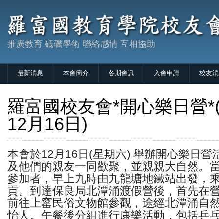
推廣教育 砥礪學術 聯絡感情 互相協助
最新消息
本會簡介
各期會訊
入會申請
校友消
羅富國校友會*開心樂日營*(
12月16日)
本會於12月16日(星期六) 舉辦開心樂日
及他們的親友一同歡聚，並親親大自然。
參加者，早上九時由九龍塘地鐵站出發，
貢。到達保良局北潭涌渡假營後，首先在
前往上窰民俗文物館參觀，途經北潭涌自
怡人。午餐後分組進行康樂活動，包括乒