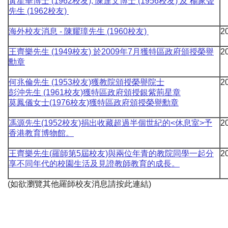
黃星華博士 (1962校友), 陳達文博士 (1956校友) 及 楊家聲
先生 (1962校友)
海外校友消息 - 陳耀璋先生 (1960校友)
2
王齊樂先生 (1949校友) 於2009年7月獲特區政府頒授榮譽
2
勳章
何兆倫先生 (1953校友)獲教院頒授榮譽院士
2
彭沖先生 (1961校友)獲特區政府頒授銀紫荊星章
莫鳳儀女士(1976校友)獲特區政府頒授榮譽勳章
馮源先生(1952校友)捐出收藏超過半個世紀的<休息室>予
2
香港教育博物館。
王齊樂先生(羅師第5屆校友)與兩位年青的教院同學一起分
2
享不同年代的校園生活及見證教師教育的成長。
(如欲瀏覽其他羅師校友消息請按此連結)