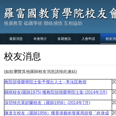
推廣教育 砥礪學術 聯絡感情 互相協助
最新消息
本會簡介
各期會訊
入會申請
校友消
校友消息
(如欲瀏覽其他羅師校友消息請按此連結)
教院頒發榮譽院士銜予傑出人士 - 李汝匡教授
2
關祺校友(羅師1975) 獲教院頒授榮譽院士銜 (2014年3月)
2
深切悼念莫紉蘭校友（羅師1956）(2014年7月)
2
陳達文校友（羅師1956）獲香港藝術發展局頒發「終身成
2