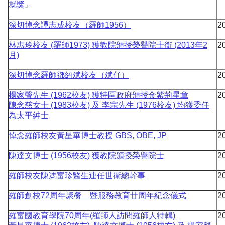
就獎
」
深切悼念譚志成校友（羅師1956）
2
林惠玲校友 (羅師1973) 獲教院頒授榮譽院士銜 (2013年2
2
月)
深切悼念羅師鄧紹斌校友（斌仔）
2
楊家聲先生 (1962校友) 獲特區政府頒授金紫荊星章
2
陳念慈女士 (1983校友) 及 李宗先生 (1976校友) 均獲委任
為太平紳士
悼念羅師校友黃星華博士教授 GBS, OBE, JP
2
陳達文博士 (1956校友) 獲教院頒授榮譽院士
2
羅師校友陳馮富珍醫生連任世衛總幹事
2
羅師創校72周年聚餐 暨服務教育廿周年紀念儀式
2
羅富國教育學院70周年(羅師人訪問羅師人特輯)
2