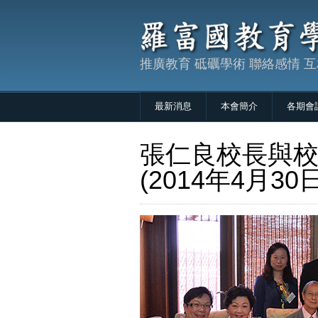
推廣教育 砥礪學術 聯絡感情 
最新消息
本會簡介
各期會
張仁良校長與
(2014年4月30日